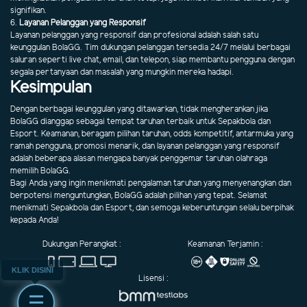
signifikan.
6.
Layanan Pelanggan yang Responsif
Layanan pelanggan yang responsif dan profesional adalah salah satu
keunggulan BolaGG. Tim dukungan pelanggan tersedia 24/7 melalui berbagai
saluran seperti live chat, email, dan telepon, siap membantu pengguna dengan
segala pertanyaan dan masalah yang mungkin mereka hadapi.
Kesimpulan
Dengan berbagai keunggulan yang ditawarkan, tidak mengherankan jika
BolaGG dianggap sebagai tempat taruhan terbaik untuk Sepakbola dan
Esport. Keamanan, beragam pilihan taruhan, odds kompetitif, antarmuka yang
ramah pengguna, promosi menarik, dan layanan pelanggan yang responsif
adalah beberapa alasan mengapa banyak penggemar taruhan olahraga
memilih BolaGG.
Bagi Anda yang ingin menikmati pengalaman taruhan yang menyenangkan dan
berpotensi menguntungkan, BolaGG adalah pilihan yang tepat. Selamat
menikmati Sepakbola dan Esport, dan semoga keberuntungan selalu berpihak
kepada Anda!
Dukungan Perangkat :
Keamanan Terjamin :
KLIK DISINI
Lisensi :