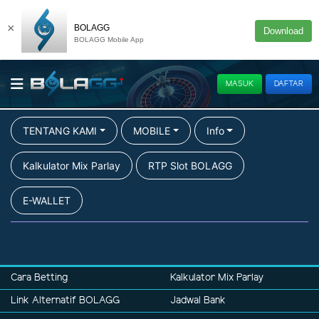
×
BOLAGG
Download
BOLAGG Mobile App
MASUK
DAFTAR
TENTANG KAMI
MOBILE
Info
Kalkulator Mix Parlay
RTP Slot BOLAGG
E-WALLET
Cara Betting
Kalkulator Mix Parlay
Link Alternatif BOLAGG
Jadwal Bank