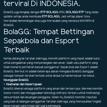
terviral Di INDONESIA.
BolaGG juga lengkap dengan
RTP BOLAGG
ATAU
BOLAGG RTP
Yang selalu
update setiap anda membuka
RTP BOLAGG
, Jadi setiap player bisa
merasakan kemenangan atau juga merasakan yang namanya MAXWIN di
BolaGG.
BolaGG: Tempat Bettingan
Sepakbola dan Esport
Terbaik
Ketika datang ke taruhan olahraga, memilih platform yang tepat adalah kunci
untuk pengalaman yang menyenangkan dan aman. Salah satu platform yang
telah menarik perhatian banyak penggemar Sepak bola dan Esport adalah
BolaGG. Berikut ini adalah beberapa alasan mengapa BolaGG dianggap
sebagai tempat taruhan terbaik untuk kedua turnamen besar tersebut.
Keunggulan BolaGG
1.
Keamanan dan Kepercayaan
BolaGG dikenal sebagai platform yang aman dan terpercaya. Mereka memiliki
lisensi resmi dan menggunakan teknologi enkripsi terbaru untuk melindungi
data pribadi dan keuangan pengguna. Selain itu, BolaGG memiliki reputasi
yang baik di kalangan penggemar taruhan olahraga, yang menunjukkan tingkat
kepercayaan yang tinggi dari para pengguna.