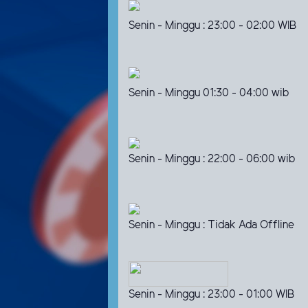
Senin - Minggu : 23:00 - 02:00 WIB
Senin - Minggu 01:30 - 04:00 wib
Senin - Minggu : 22:00 - 06:00 wib
Senin - Minggu : Tidak Ada Offline
Senin - Minggu : 23:00 - 01:00 WIB